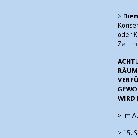
>
Dien
Konser
oder K
Zeit i
ACHTU
RÄUM
VERFÜ
GEWOH
WIRD 
> Im 
> 15. 