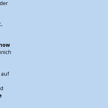
 der
,
Show
unich
 auf
nd
e