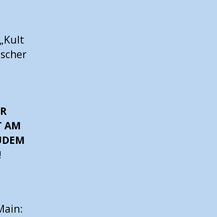
„Kult
ischer
UR
T AM
ZUDEM
!
Main: