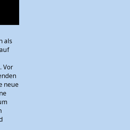
n als
 auf
. Vor
denden
ne neue
ine
ium
n
d