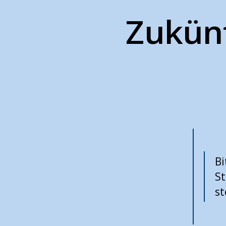
Zukünf
Bi
S
st