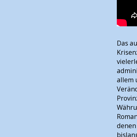
Das au
Krisen
vieler
admini
allem 
Veränd
Provin
Währu
Romanu
denen 
bislan