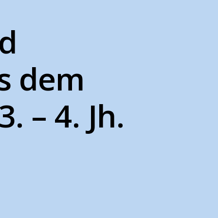
nd
s dem
 – 4. Jh.