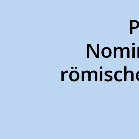
P
Nomi
römische