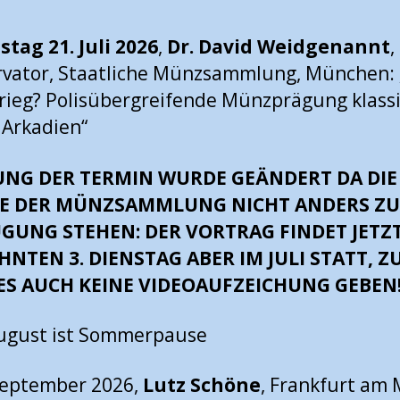
stag
21. Juli 2026
,
Dr. David Weidgenannt
,
vator, Staatliche Münzsammlung, München: 
rieg? Polisübergreifende Münzprägung klass
n Arkadien“
NG DER TERMIN WURDE GEÄNDERT DA DIE
E DER MÜNZSAMMLUNG NICHT ANDERS Z
GUNG STEHEN: DER VORTRAG FINDET JETZ
NTEN 3. DIENSTAG ABER IM JULI STATT, 
ES AUCH KEINE VIDEOAUFZEICHUNG GEBEN
August ist Sommerpause
September 2026,
Lutz Schöne
, Frankfurt am 