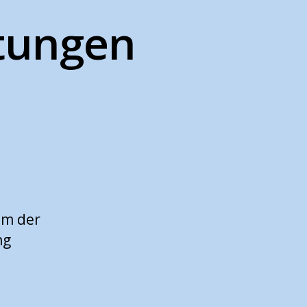
ltungen
um der
ng