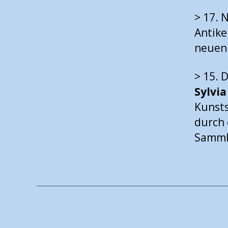
> 17. 
Antik
neuen 
> 15. 
Sylvia
Kunst
durch 
Samml