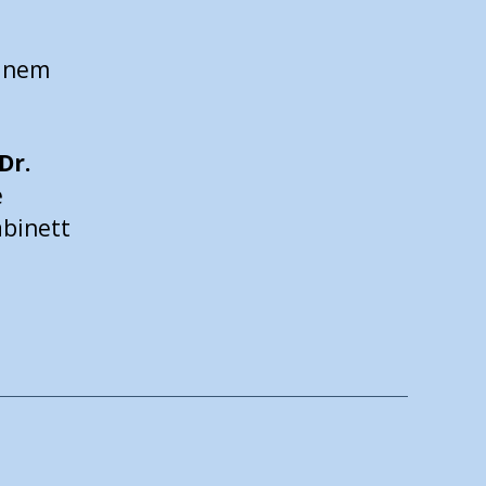
einem
Dr.
e
binett