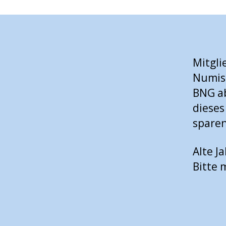
Mitgli
Numis
BNG ab
dieses
sparen
Alte J
Bitte 