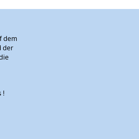
uf dem
 der
die
 !