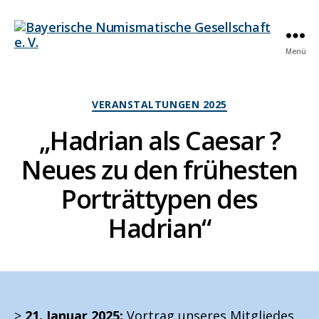
Menü
Bayerische
Numismatische
Gesellschaft
e.
Kategorien
VERANSTALTUNGEN 2025
V.
„Hadrian als Caesar ?
Neues zu den frühesten
Porträttypen des
Hadrian“
>
21. Januar 2025:
Vortrag unseres Mitgliedes