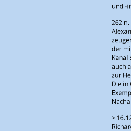
und -i
262 n.
Alexan
zeugen
der mi
Kanali
auch a
zur He
Die in
Exempl
Nachah
> 16.1
Richa