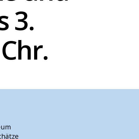
 3.
 Chr.
seum
chätze