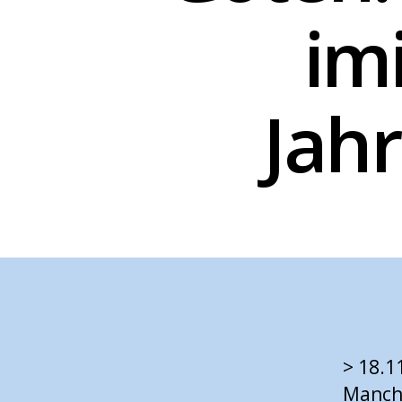
im
Jahr
> 18.1
Manchi