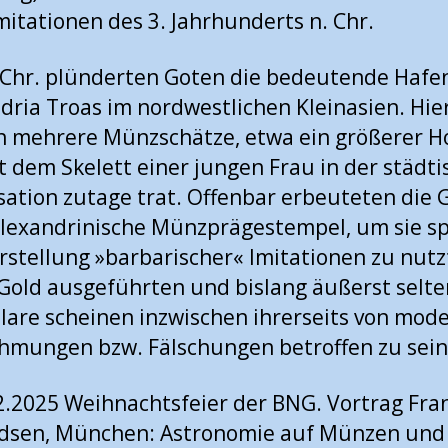
mitationen des 3. Jahrhunderts n. Chr.
 Chr. plünderten Goten die bedeutende Hafe
dria Troas im nordwestlichen Kleinasien. Hie
 mehrere Münzschätze, etwa ein größerer Ho
t dem Skelett einer jungen Frau in der städt
sation zutage trat. Offenbar erbeuteten die 
lexandrinische Münzprägestempel, um sie s
rstellung »barbarischer« Imitationen zu nutz
 Gold ausgeführten und bislang äußerst selt
are scheinen inzwischen ihrerseits von mod
mungen bzw. Fälschungen betroffen zu sein
2.2025 Weihnachtsfeier der BNG. Vortrag Fra
rdsen, München: Astronomie auf Münzen und