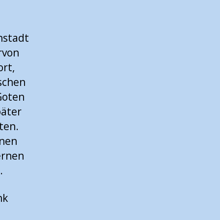
nstadt
rvon
rt,
ischen
Goten
päter
ten.
enen
ernen
.
nk