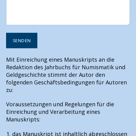
Mit Einreichung eines Manuskripts an die
A
l
Redaktion des Jahrbuchs für Numismatik und
t
Geldgeschichte stimmt der Autor den
e
folgenden Geschäftsbedingungen für Autoren
r
zu:
n
a
Voraussetzungen und Regelungen für die
t
Einreichung und Verarbeitung eines
i
Manuskripts:
v
e
das Manuskript ist inhaltlich abgeschlossen